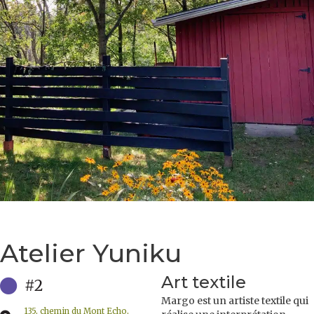
Atelier Yuniku
Art textile
#2
Margo est un artiste textile qui
135, chemin du Mont Echo,