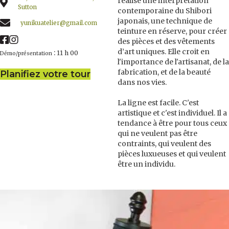
réalise une interprétation
Sutton
contemporaine du Shibori
japonais, une technique de
yunikuatelier@gmail.com
teinture en réserve, pour créer
des pièces et des vêtements
d’art uniques. Elle croit en
:
11 h 00
Démo/présentation
l'importance de l'artisanat, de la
fabrication, et de la beauté
Planifiez votre tour
dans nos vies.
La ligne est facile. C'est
artistique et c'est individuel. Il a
tendance à être pour tous ceux
qui ne veulent pas être
contraints, qui veulent des
pièces luxueuses et qui veulent
être un individu.