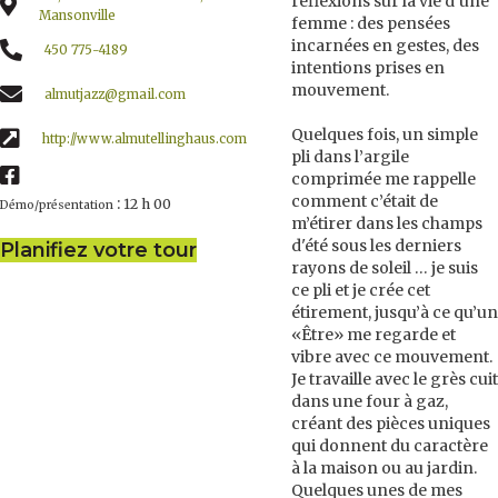
réflexions sur la vie d’une
Mansonville
femme : des pensées
incarnées en gestes, des
450 775-4189
intentions prises en
mouvement.
almutjazz@gmail.com
Quelques fois, un simple
http://www.almutellinghaus.com
pli dans l’argile
comprimée me rappelle
comment c’était de
:
12 h 00
Démo/présentation
m’étirer dans les champs
d'été sous les derniers
Planifiez votre tour
rayons de soleil … je suis
ce pli et je crée cet
étirement, jusqu’à ce qu’un
«Être» me regarde et
vibre avec ce mouvement.
Je travaille avec le grès cuit
dans une four à gaz,
créant des pièces uniques
qui donnent du caractère
à la maison ou au jardin.
Quelques unes de mes