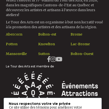
Venez célébrer la 37
édition du Tour des Arts, en 2026,
dans les magnifiques Cantons-de-l’Est au Québec et
découvrez les artistes et artisans à l’œuvre dans leurs
ateliers!
Le Tour des Arts est un organisme à but non lucratif voué
à la promotion des artistes et des artisans de la région.
Abercorn
Bolton-est
Brome
Potton
Knowlton
Lac-Brome
Mansonville
Sutton
Bolton-Ouest
Le Tour des Arts est membre de
Nous respectons votre vie privée
Ce site utilise des témoins pour améliorer votre