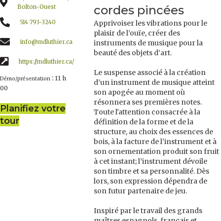
cordes pincées
Bolton-Ouest
514 793-3240
Apprivoiser les vibrations pour le
plaisir de l’ouïe, créer des
info@mdluthier.ca
instruments de musique pour la
beauté des objets d’art.
https://mdluthier.ca/
Le suspense associé à la création
:
11 h
Démo/présentation
d’un instrument de musique atteint
00
son apogée au moment où
résonnera ses premières notes.
Planifiez votre
Toute l'attention consacrée à la
tour
définition de la forme et de la
structure, au choix des essences de
bois, à la facture de l’instrument et à
son ornementation produit son fruit
à cet instant; l’instrument dévoile
son timbre et sa personnalité. Dès
lors, son expression dépendra de
son futur partenaire de jeu.
Inspiré par le travail des grands
maîtres espagnols, français et