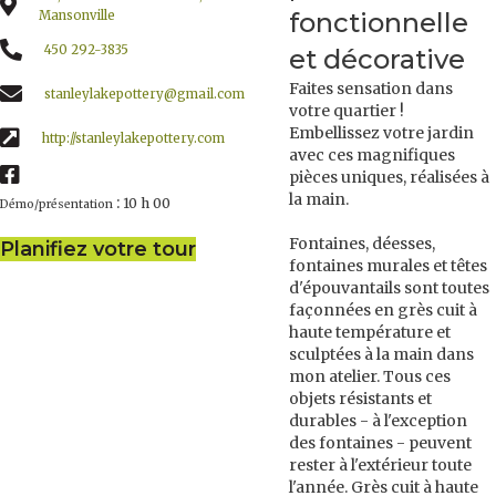
fonctionnelle
Mansonville
450 292-3835
et décorative
Faites sensation dans
stanleylakepottery@gmail.com
votre quartier !
Embellissez votre jardin
http://stanleylakepottery.com
avec ces magnifiques
pièces uniques, réalisées à
la main.
:
10 h 00
Démo/présentation
Fontaines, déesses,
Planifiez votre tour
fontaines murales et têtes
d'épouvantails sont toutes
façonnées en grès cuit à
haute température et
sculptées à la main dans
mon atelier. Tous ces
objets résistants et
durables - à l'exception
des fontaines - peuvent
rester à l'extérieur toute
l'année. Grès cuit à haute