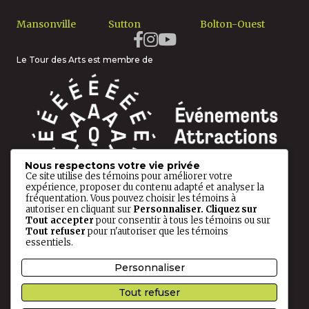
Mansonville
Sutton
Bolton-Ouest
Le Tour des Arts est membre de
Nous respectons votre vie privée
Ce site utilise des témoins pour améliorer votre
expérience, proposer du contenu adapté et analyser la
fréquentation. Vous pouvez choisir les témoins à
autoriser en cliquant sur
Personnaliser
. Cliquez sur
Tout accepter
pour consentir à tous les témoins ou sur
Tout refuser
pour n'autoriser que les témoins
essentiels.
© 2026 Tour des Arts. Tous droits réservés.
Personnaliser
Politique de confidentialité
Ce site est protégé par reCAPTCHA, et les
Règles de
Tout refuser
confidentialité
ainsi que les
Conditions d'utilisation
de