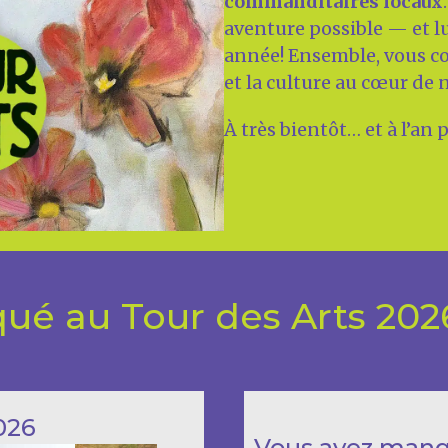
commanditaires locaux
aventure possible — et lu
année! Ensemble, vous con
et la culture au cœur de 
À très bientôt… et à l’an 
ué au Tour des Arts 202
2026
Vous avez manqu