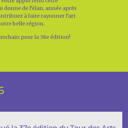
.
Votre appui rend cette
i donne de l’élan, année après
tribuez à faire rayonner l’art
notre belle région.
prochain pour la 38e édition!
6
é la 37e édition du Tour des Arts